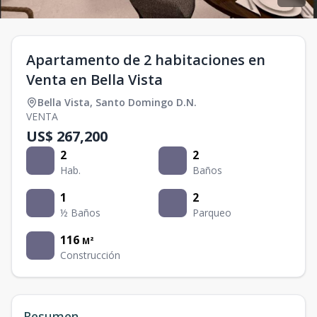
Apartamento de 2 habitaciones en
Venta en Bella Vista
Bella Vista
,
Santo Domingo D.N.
VENTA
US$ 267,200
2
2
Hab.
Baños
1
2
½ Baños
Parqueo
116
M²
Construcción
Resumen