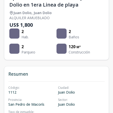
Dolio en 1era Linea de playa
Juan Dolio
,
Juan Dolio
ALQUILER AMUEBLADO
US$ 1,800
2
2
Hab.
Baños
2
120
M²
Parqueo
Construcción
Resumen
Código
:
Ciudad
:
1112
Juan Dolio
Provincia
:
Sector
:
San Pedro de Macorís
Juan Dolio
Tipo de inmueble
: