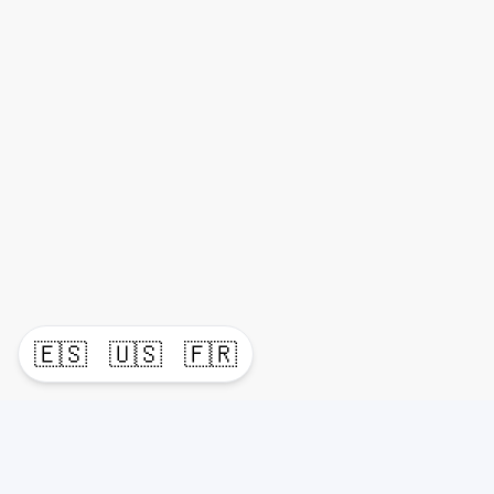
🇪🇸
🇺🇸
🇫🇷