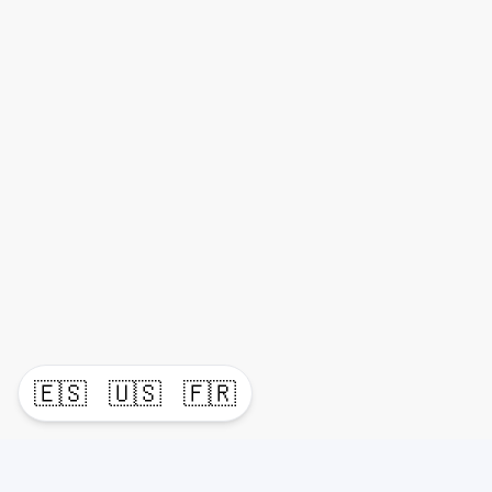
🇪🇸
🇺🇸
🇫🇷