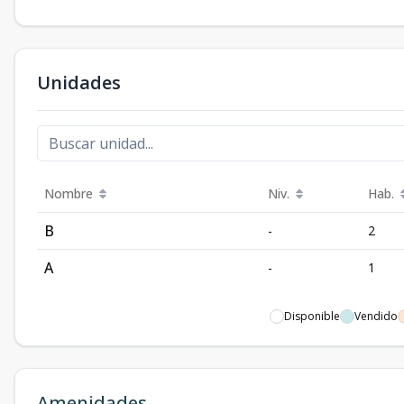
Unidades
Nombre
Niv.
Hab.
B
-
2
A
-
1
Disponible
Vendido
Amenidades