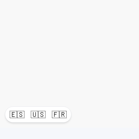
🇪🇸
🇺🇸
🇫🇷