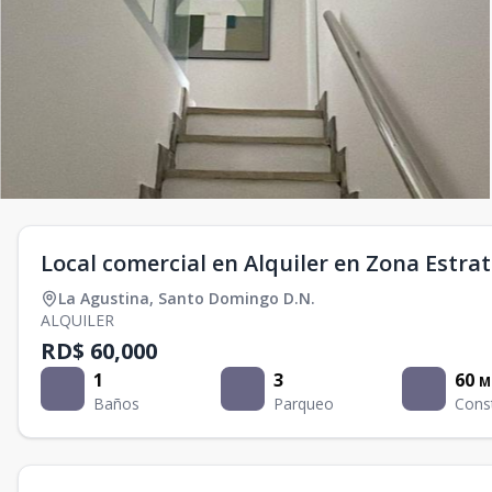
Local comercial en Alquiler en Zona Estra
La Agustina
,
Santo Domingo D.N.
ALQUILER
RD$ 60,000
1
3
60
M
Baños
Parqueo
Cons