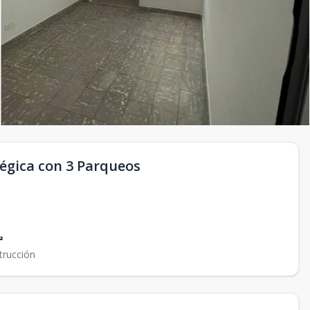
tégica con 3 Parqueos
²
trucción