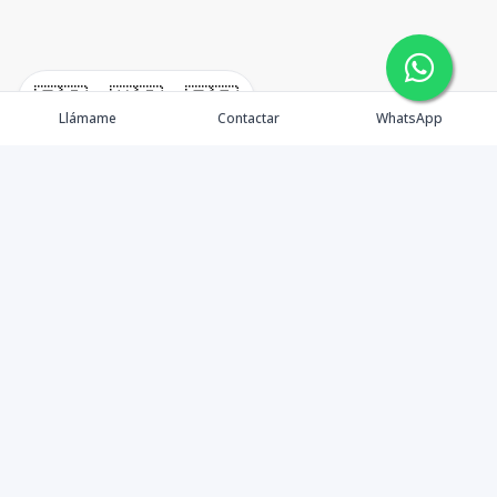
🇪🇸
🇺🇸
🇫🇷
Llámame
Contactar
WhatsApp
Contáctanos
+18099062555
info@extracasas.com