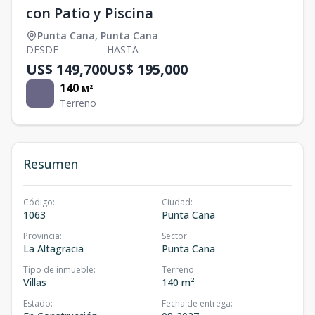
con Patio y Piscina
Punta Cana
,
Punta Cana
DESDE
HASTA
US$ 149,700
US$ 195,000
140
M²
Terreno
Resumen
Código
:
Ciudad
:
1063
Punta Cana
Provincia
:
Sector
:
La Altagracia
Punta Cana
Tipo de inmueble
:
Terreno
:
Villas
140 m²
Estado
:
Fecha de entrega
: