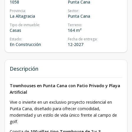
1058
Punta Cana
Provincia
:
Sector
:
La Altagracia
Punta Cana
Tipo de inmueble
:
Terreno
:
Casas
164 m²
Estado
:
Fecha de entrega
:
En Construcción
12-2027
Descripción
Townhouses en Punta Cana con Patio Privado y Playa
Artificial
Vive o invierte en un exclusivo proyecto residencial en
Punta Cana, diseñado para ofrecer comodidad,
modernidad y un estilo de vida único frente al campo de
golf.
Consta de
100 villas tipo Townhouse de 2 y 3