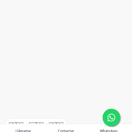
🇪🇸
🇺🇸
🇫🇷
Llámame
Contactar
WhatsApp