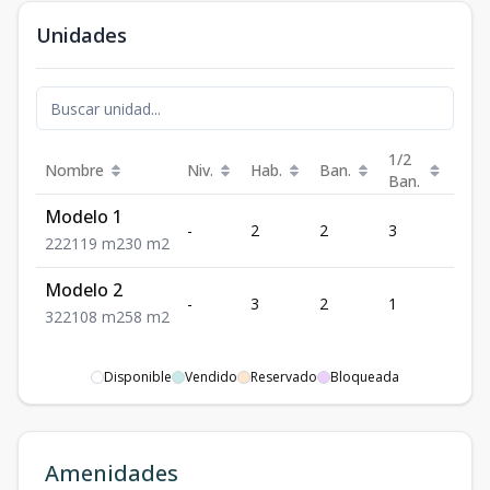
Unidades
1/2
Nombre
Niv.
Hab.
Ban.
Est.
Ban.
Modelo 1
-
2
2
3
2
2
2
2
119
m2
30
m2
Modelo 2
-
3
2
1
2
3
2
2
108
m2
58
m2
Disponible
Vendido
Reservado
Bloqueada
Amenidades