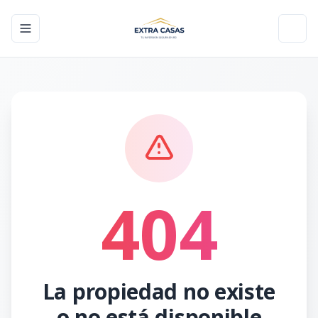
Toggle navigation menu
Toggl
404
La propiedad no existe
o no está disponible